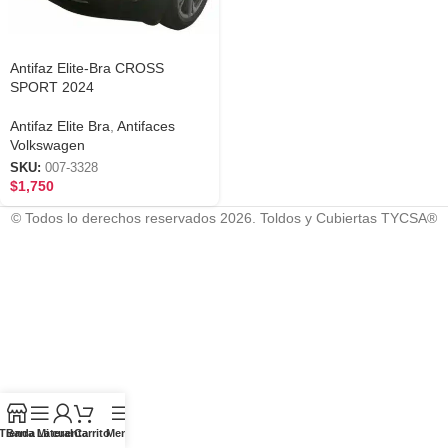
Antifaz Elite-Bra CROSS
SPORT 2024
Antifaz Elite Bra
,
Antifaces
Volkswagen
SKU:
007-3328
$
1,750
© Todos lo derechos reservados 2026. Toldos y Cubiertas TYCSA®
Tienda
Barra Lateral
Mi cuenta
Carrito
Menú