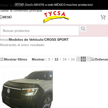
Saltar a la navegación
🇲🇽
📦
Envío GRATIS a todo MÉXICO muchos productos!
Saltar al contenido principal
MENÚ
Inicio
/
Modelos de Vehículo
/
CROSS SPORT
Mostrando el único resultado
Mostrar filtros
Mostrar
9
12
18
24
Ordenar