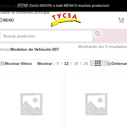
Saltar a la navegación
🇲🇽
📦
Envío GRATIS a todo MÉXICO muchos productos!
Saltar al contenido principal
MENÚ
Mostrando los 2 resultados
Inicio
/
Modelos de Vehículo
/
207
Mostrar filtros
Mostrar
9
12
18
24
Ordenar