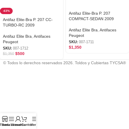
-63%
Antifaz Elite-Bra P. 207
COMPACT-SEDAN 2009
Antifaz Elite-Bra P. 207 CC-
TURBO-RC 2009
Antifaz Elite Bra
,
Antifaces
Peugeot
Antifaz Elite Bra
,
Antifaces
Peugeot
SKU:
007-1711
$
1,350
SKU:
007-1712
$
500
$
1,350
© Todos lo derechos reservados 2026. Toldos y Cubiertas TYCSA®
Tienda
Barra Lateral
Mi cuenta
Carrito
Menú