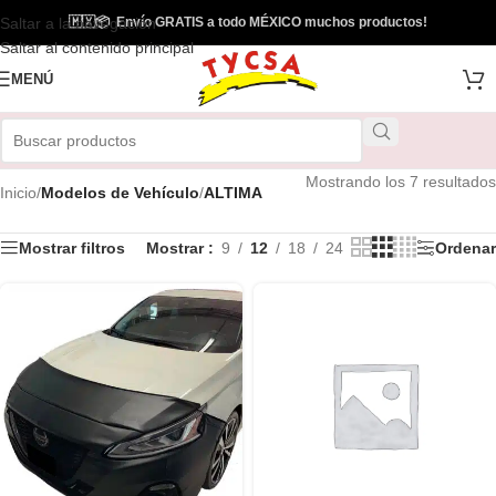
Saltar a la navegación
🇲🇽
📦
Envío GRATIS a todo MÉXICO muchos productos!
Saltar al contenido principal
MENÚ
Mostrando los 7 resultados
Inicio
/
Modelos de Vehículo
/
ALTIMA
Mostrar filtros
Mostrar
9
12
18
24
Ordenar