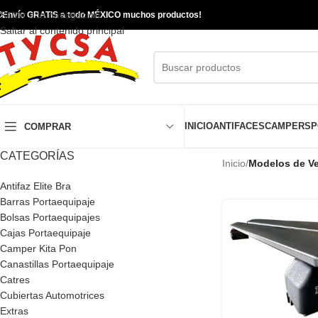
Saltar a la navegación

Envío GRATIS a todo MÉXICO muchos productos!
Saltar al contenido principal
INICIO
ANTIFACES
CAMPERS
P
COMPRAR
CATEGORÍAS
Inicio
/
Modelos de Ve
Antifaz Elite Bra
Barras Portaequipaje
Bolsas Portaequipajes
Cajas Portaequipaje
Camper Kita Pon
Canastillas Portaequipaje
Catres
Cubiertas Automotrices
Extras