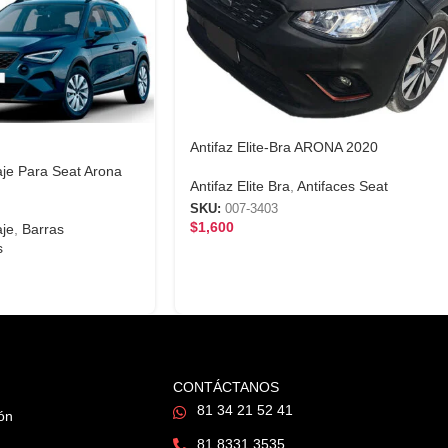
Antifaz Elite-Bra ARONA 2020
aje Para Seat Arona
Antifaz Elite Bra
,
Antifaces Seat
SKU:
007-3403
$
1,600
aje
,
Barras
s
CONTÁCTANOS
81 34 21 52 41
ión
81 8331 3535