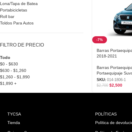
Lona/Tapa de Batea
Portabicicletas
Roll bar
Toldos Para Autos
-7%
FILTRO DE PRECIO
Barras Portaequip
2018-2021
Todo
$
0
-
$
630
Barras Portaequip
$
630
-
$
1,260
Portaequipaje Suv
$
1,260
-
$
1,890
SKU:
014-1806-1
$
1,890
+
$
2,500
$
2,700
TYCSA
POLÍTICAS
Tienda
Política de devoluc