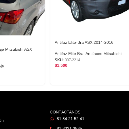
Antifaz Elite-Bra ASX 2014-2016
je Mitsubishi ASX
Antifaz Elite Bra
,
Antifaces Mitsubishi
SKU:
007-2214
$
1,500
aje
CONTÁCTANOS
81 34 21 52 41
ión
81 8331 3535