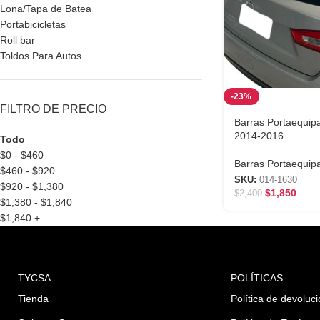
Lona/Tapa de Batea
Portabicicletas
Roll bar
Toldos Para Autos
-23%
FILTRO DE PRECIO
Barras Portaequipa
2014-2016
Todo
$
0
-
$
460
Barras Portaequip
$
460
-
$
920
SKU:
014-1630
$
920
-
$
1,380
$
1,850
$
2,400
$
1,380
-
$
1,840
$
1,840
+
TYCSA
POLÍTICAS
Tienda
Política de devoluc