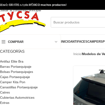
Saltar a la navegación

Envío GRATIS a todo MÉXICO muchos productos!
Saltar al contenido principal
INICIO
ANTIFACES
CAMPERS
P
COMPRAR
CATEGORÍAS
Inicio
/
Modelos de Ve
Antifaz Elite Bra
Barras Portaequipaje
Bolsas Portaequipajes
Cajas Portaequipaje
Camper Kita Pon
Canastillas Portaequipaje
Catres
Cubiertas Automotrices
Extras