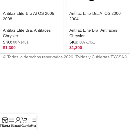
Antifaz Elite-Bra ATOS 2005-
Antifaz Elite-Bra ATOS 2000-
2008
2004
Antifaz Elite Bra
,
Antifaces
Antifaz Elite Bra
,
Antifaces
Chrysler
Chrysler
SKU:
007-1461
SKU:
007-1451
$
1,300
$
1,300
© Todos lo derechos reservados 2026. Toldos y Cubiertas TYCSA®
Tienda
Barra Lateral
Mi cuenta
Carrito
Menú