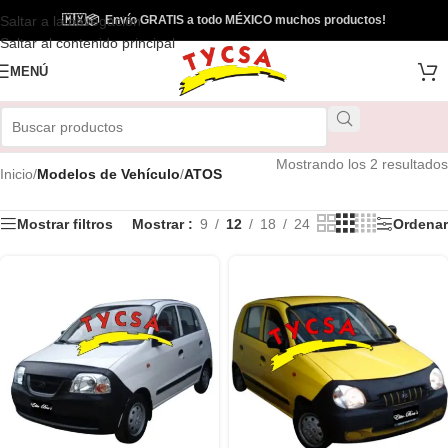
Saltar a la navegación
🇲🇽
📦
Envío GRATIS a todo MÉXICO muchos productos!
Saltar al contenido principal
MENÚ
Mostrando los 2 resultados
Inicio
/
Modelos de Vehículo
/
ATOS
Mostrar filtros
Mostrar
9
12
18
24
Ordenar