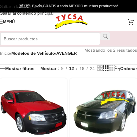
Saltar a la navegación
🇲🇽
📦
Envío GRATIS a todo MÉXICO muchos productos!
Saltar al contenido principal
MENÚ
Mostrando los 2 resultados
Inicio
/
Modelos de Vehículo
/
AVENGER
Mostrar filtros
Mostrar
9
12
18
24
Ordenar