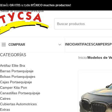
Saltar a la navegación

Envío GRATIS a todo MÉXICO muchos productos!
Saltar al contenido principal
INICIO
ANTIFACES
CAMPERS
P
COMPRAR
CATEGORÍAS
Inicio
/
Modelos de Ve
Antifaz Elite Bra
Barras Portaequipaje
Bolsas Portaequipajes
Cajas Portaequipaje
Camper Kita Pon
Canastillas Portaequipaje
Catres
Cubiertas Automotrices
Extras