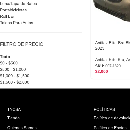
Lona/Tapa de Batea
Portabicicletas
Roll bar
Toldos Para Autos
Antifaz Elite-Br
FILTRO DE PRECIO
2023
Todo
Antifaz Elite Bra
,
A
$
0
-
$
500
SKU:
007-1820
$
500
-
$
1,000
$
2,000
$
1,000
-
$
1,500
$
1,500
-
$
2,000
TYCSA
POLÍTICAS
Tienda
Política de devoluc
Quienes Somos
Política de Envíos