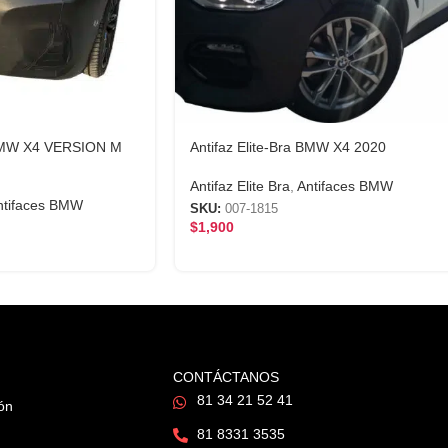
a BMW X4 VERSION M
Antifaz Elite-Bra BMW X4 2020
Antifaz Elite Bra
,
Antifaces BMW
ntifaces BMW
SKU:
007-1815
$
1,900
CONTÁCTANOS
81 34 21 52 41
ión
81 8331 3535