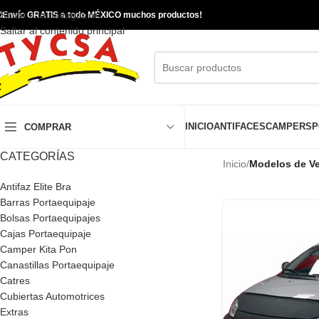
Saltar a la navegación

Envío GRATIS a todo MÉXICO muchos productos!
Saltar al contenido principal
INICIO
ANTIFACES
CAMPERS
P
COMPRAR
CATEGORÍAS
Inicio
/
Modelos de Ve
Antifaz Elite Bra
Barras Portaequipaje
Bolsas Portaequipajes
Cajas Portaequipaje
Camper Kita Pon
Canastillas Portaequipaje
Catres
Cubiertas Automotrices
Extras