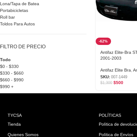
Lona/Tapa de Batea
Portabicicletas
Roll bar
Toldos Para Autos
-62%
FILTRO DE PRECIO
Antifaz Elite-Br
2001-2003
Todo
$
0
-
$
330
Antifaz Elite Bra
,
An
$
330
-
$
660
SKU:
007-1449
$
660
-
$
990
$
500
$
1,300
$
990
+
TYCSA
POLÍTICAS
Tienda
Política de devoluc
Quienes Somos
Política de Envíos