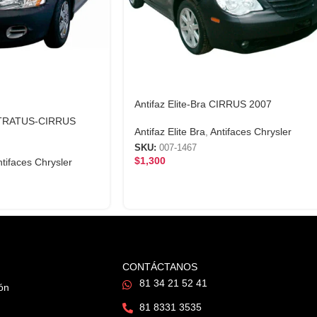
Antifaz Elite-Bra CIRRUS 2007
a STRATUS-CIRRUS
Antifaz Elite Bra
,
Antifaces Chrysler
SKU:
007-1467
$
1,300
tifaces Chrysler
CONTÁCTANOS
81 34 21 52 41
ión
81 8331 3535