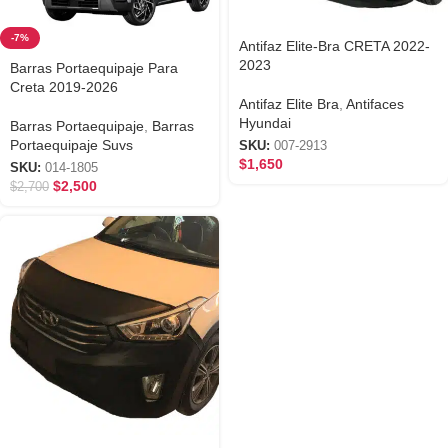
-7%
Antifaz Elite-Bra CRETA 2022-
2023
Barras Portaequipaje Para
Creta 2019-2026
Antifaz Elite Bra
,
Antifaces
Hyundai
Barras Portaequipaje
,
Barras
Portaequipaje Suvs
SKU:
007-2913
$
1,650
SKU:
014-1805
$
2,500
$
2,700