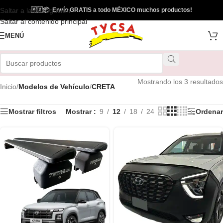
Saltar a la navegación
🇲🇽
📦
Envío GRATIS a todo MÉXICO muchos productos!
Saltar al contenido principal
MENÚ
Mostrando los 3 resultados
Inicio
/
Modelos de Vehículo
/
CRETA
Mostrar filtros
Mostrar
9
12
18
24
Ordenar