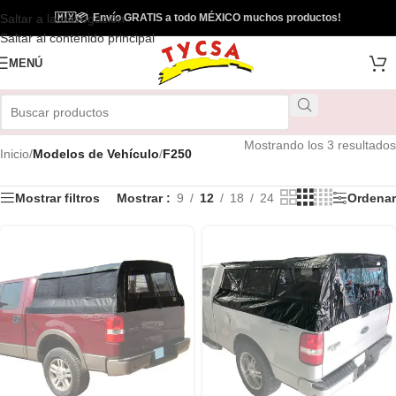
Saltar a la navegación
🇲🇽
📦
Envío GRATIS a todo MÉXICO muchos productos!
Saltar al contenido principal
MENÚ
Mostrando los 3 resultados
Inicio
/
Modelos de Vehículo
/
F250
Mostrar filtros
Mostrar
9
12
18
24
Ordenar