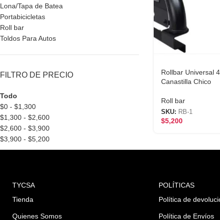
Lona/Tapa de Batea
Portabicicletas
Roll bar
Toldos Para Autos
Rollbar Universal
FILTRO DE PRECIO
Canastilla Chico
Todo
Roll bar
$
0
-
$
1,300
SKU:
RB-1
$
1,300
-
$
2,600
$
5,200
$
2,600
-
$
3,900
$
3,900
-
$
5,200
TYCSA
POLÍTICAS
Tienda
Política de devoluc
Quienes Somos
Política de Envíos