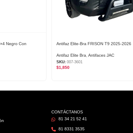
 4×4 Negro Con
Antifaz Elite-Bra FRISON T9 2025-2026
Antifaz Elite Bra
,
Antifaces JAC
SKU:
007-3601
$
1,850
CONTÁCTANOS
81 34 21 52 41
ión
81 8331 3535