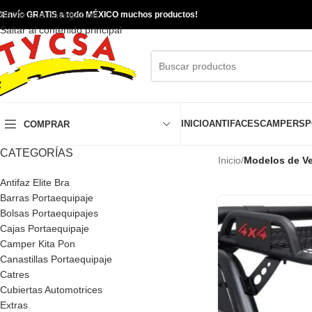
Saltar a la navegación

Envío GRATIS a todo MÉXICO muchos productos!
Saltar al contenido principal
INICIO
ANTIFACES
CAMPERS
P
COMPRAR
CATEGORÍAS
Inicio
/
Modelos de Ve
Antifaz Elite Bra
Barras Portaequipaje
Bolsas Portaequipajes
Cajas Portaequipaje
Camper Kita Pon
Canastillas Portaequipaje
Catres
Cubiertas Automotrices
Extras