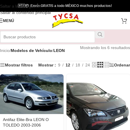
Saltar a la navegación
🇲🇽
📦
Envío GRATIS a todo MÉXICO muchos productos!
Saltar al contenido principal
MENÚ
Mostrando los 6 resultados
Inicio
/
Modelos de Vehículo
/
LEON
Mostrar filtros
Mostrar
9
12
18
24
Ordenar
Antifaz Elite-Bra LEON O
TOLEDO 2003-2006