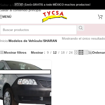
Saltar a la navegación
🇲🇽
📦
Envío GRATIS a todo MÉXICO muchos productos!
Saltar al contenido principal
MENÚ
Mostrando el único resultado
Inicio
/
Modelos de Vehículo
/
SHARAN
Mostrar filtros
Mostrar
9
12
18
24
Ordenar