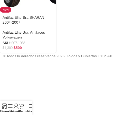
-62%
Antifaz Elite-Bra SHARAN
2004-2007
Antifaz Elite Bra
,
Antifaces
Volkswagen
SKU:
007-1038
$
500
$
1,300
© Todos lo derechos reservados 2026. Toldos y Cubiertas TYCSA®
Tienda
Barra Lateral
Mi cuenta
Carrito
Menú