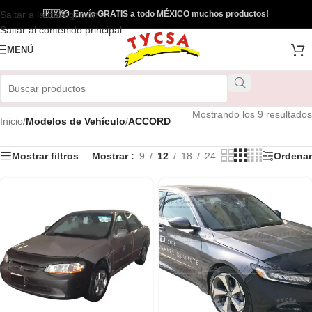
Saltar a la navegación
🇲🇽
📦
Envío GRATIS a todo MÉXICO muchos productos!
Saltar al contenido principal
MENÚ
Mostrando los 9 resultados
Inicio
/
Modelos de Vehículo
/
ACCORD
Mostrar filtros
Mostrar
9
12
18
24
Ordenar