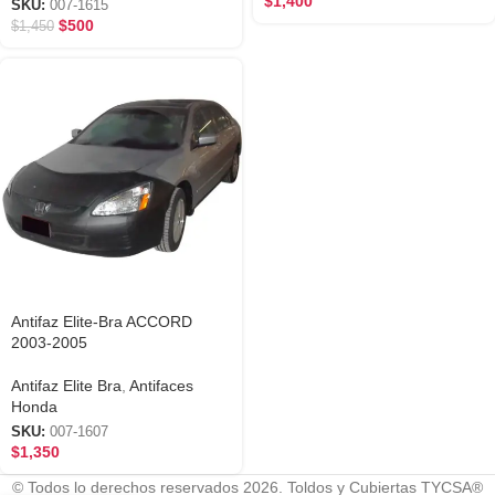
$
1,400
SKU:
007-1615
$
500
$
1,450
Antifaz Elite-Bra ACCORD
2003-2005
Antifaz Elite Bra
,
Antifaces
Honda
SKU:
007-1607
$
1,350
© Todos lo derechos reservados 2026. Toldos y Cubiertas TYCSA®